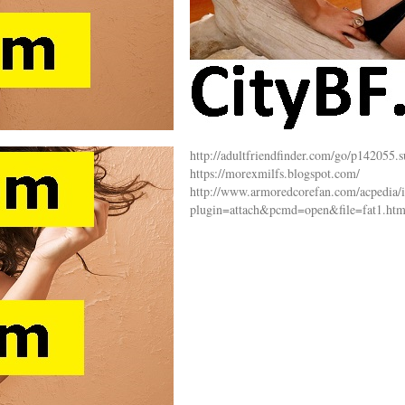
http://adultfriendfinder.com/go/p142055.
https://morexmilfs.blogspot.com/
http://www.armoredcorefan.com/acpedia/
plugin=attach&pcmd=open&file=fat1