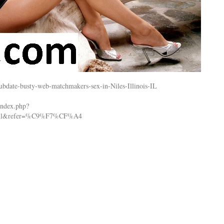
subdate-busty-web-matchmakers-sex-in-Niles-Illinois-IL
index.php?
.html&refer=%C9%F7%CF%A4