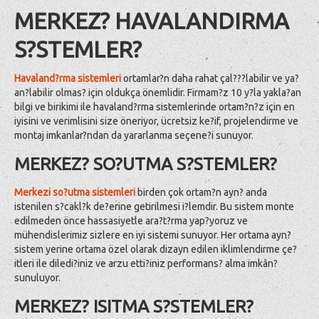
MERKEZ? HAVALANDIRMA
S?STEMLER?
Havaland?rma sistemleri
ortamlar?n daha rahat çal???labilir ve ya?
an?labilir olmas? için oldukça önemlidir. Firmam?z 10 y?la yakla?an
bilgi ve birikimi ile havaland?rma sistemlerinde ortam?n?z için en
iyisini ve verimlisini size öneriyor, ücretsiz ke?if, projelendirme ve
montaj imkanlar?ndan da yararlanma seçene?i sunuyor.
MERKEZ? SO?UTMA S?STEMLER?
Merkezi so?utma sistemleri
birden çok ortam?n ayn? anda
istenilen s?cakl?k de?erine getirilmesi i?lemdir. Bu sistem monte
edilmeden önce hassasiyetle ara?t?rma yap?yoruz ve
mühendislerimiz sizlere en iyi sistemi sunuyor. Her ortama ayn?
sistem yerine ortama özel olarak dizayn edilen iklimlendirme çe?
itleri ile diledi?iniz ve arzu etti?iniz performans? alma imkân?
sunuluyor.
MERKEZ? ISITMA S?STEMLER?