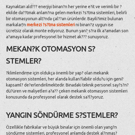
Kaynaktan ald??? enerjiyi binan?n her yerine e?it ve verimli bir ?
ekilde da??tmak anlam?na gelen merkezi ?s?tma sistemleri, belirli
bir otomasyonun alt?nda çal??an ürünlerdir. Bayili?imiz bulunan
markalar?n
merkezi ?s?tma sistemleri
ni binan?z uygun ise
ücretsiz olarak monte ediyoruz. Bunun yan? s?ra ilk a?amadan son
a?amaya kadar profesyonel bir hizmet ak??? sunuyoruz.
MEKAN?K OTOMASYON S?
STEMLER?
?klimlendirme için oldukça önemli bir yap? olan mekanik
otomasyon sistemleri, her alanda kullan?labilir oldu?u için geni?
kapsaml? de?erlendirilmektedir. Binadaki teknik personel say?s?n?
dü?üren ve maliyetleri a?a?? çeken mekanik otomasyon sistemleri
konusunda da profesyonel olarak destek sa?l?yoruz.
YANGIN SÖNDÜRME S?STEMLER?
Özellikle fabrikalar ve büyük binalar için önemli olan yang?n
söndürme sistemleri, profesyonel anlamda destek al?nmas?