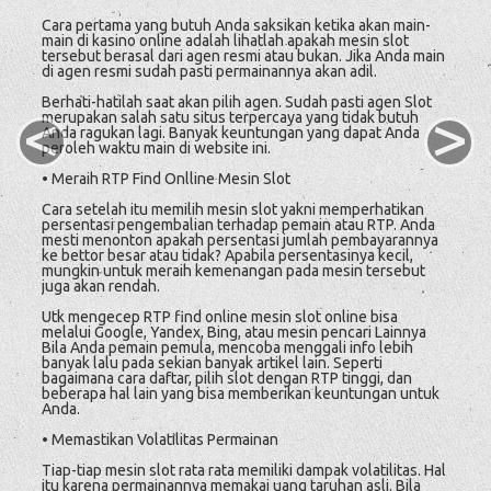
Cara pertama yang butuh Anda saksikan ketika akan main-
main di kasino online adalah lihatlah apakah mesin slot
tersebut berasal dari agen resmi atau bukan. Jika Anda main
di agen resmi sudah pasti permainannya akan adil.
Berhati-hatilah saat akan pilih agen. Sudah pasti agen Slot
<
>
merupakan salah satu situs terpercaya yang tidak butuh
Anda ragukan lagi. Banyak keuntungan yang dapat Anda
peroleh waktu main di website ini.
• Meraih RTP Find Onlline Mesin Slot
Cara setelah itu memilih mesin slot yakni memperhatikan
persentasi pengembalian terhadap pemain atau RTP. Anda
mesti menonton apakah persentasi jumlah pembayarannya
ke bettor besar atau tidak? Apabila persentasinya kecil,
mungkin untuk meraih kemenangan pada mesin tersebut
juga akan rendah.
Utk mengecep RTP find online mesin slot online bisa
melalui Google, Yandex, Bing, atau mesin pencari Lainnya
Bila Anda pemain pemula, mencoba menggali info lebih
banyak lalu pada sekian banyak artikel lain. Seperti
bagaimana cara daftar, pilih slot dengan RTP tinggi, dan
beberapa hal lain yang bisa memberikan keuntungan untuk
Anda.
• Memastikan Volatilitas Permainan
Tiap-tiap mesin slot rata rata memiliki dampak volatilitas. Hal
itu karena permainannya memakai uang taruhan asli. Bila