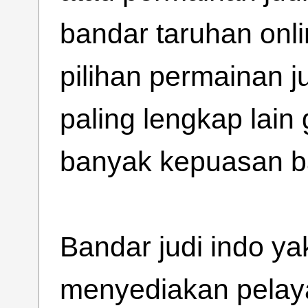
bandar taruhan onl
pilihan permainan j
paling lengkap lai
banyak kepuasan b
Bandar judi indo ya
menyediakan pelay