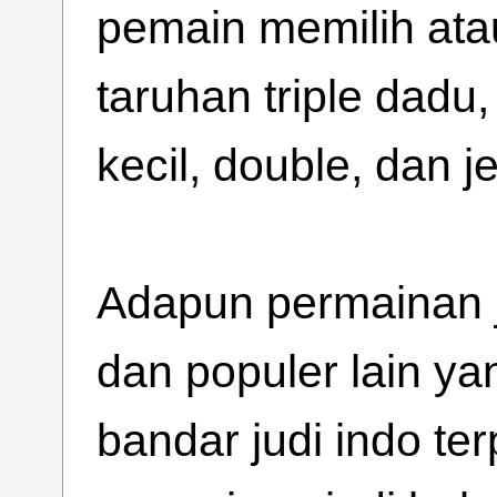
pemain memilih ata
taruhan triple dadu,
kecil, double, dan j
Adapun permainan ju
dan populer lain ya
bandar judi indo te