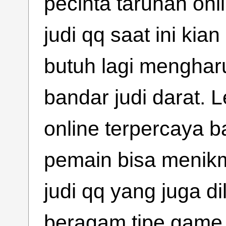
pecinta taruhan on
judi qq saat ini ki
butuh lagi mengha
bandar judi darat. 
online terpercaya ba
pemain bisa menik
judi qq yang juga d
beragam tipe game 