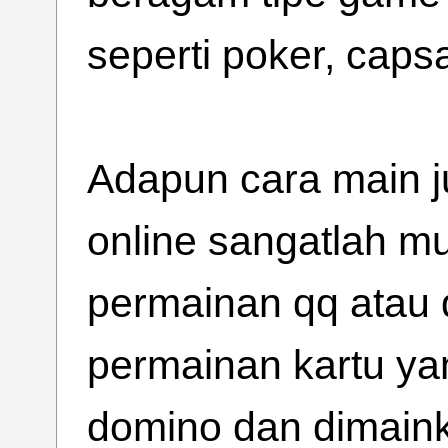
seperti poker, cap
Adapun cara main j
online sangatlah m
permainan qq atau
permainan kartu ya
domino dan dimain