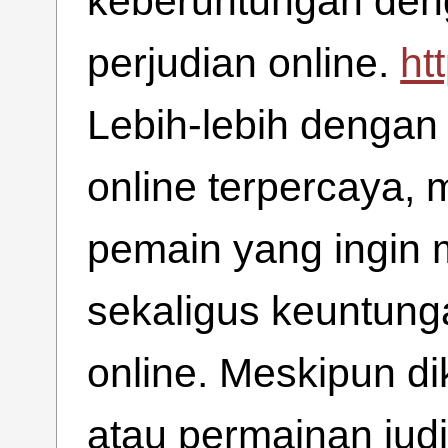
keberuntungan den
perjudian online.
ht
Lebih-lebih dengan 
online terpercaya
pemain yang ingin
sekaligus keuntung
online. Meskipun di
atau permainan judi