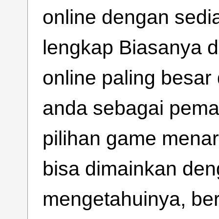
online dengan sedi
lengkap Biasanya di
online paling besar 
anda sebagai pema
pilihan game menar
bisa dimainkan den
mengetahuinya, ber