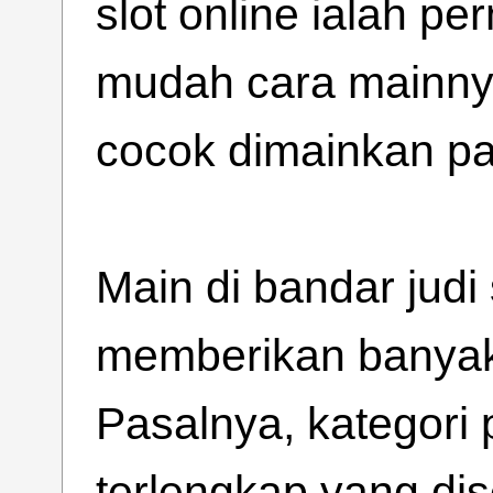
slot online ialah p
mudah cara mainny
cocok dimainkan par
Main di bandar judi 
memberikan banyak 
Pasalnya, kategori 
terlengkap yang dis