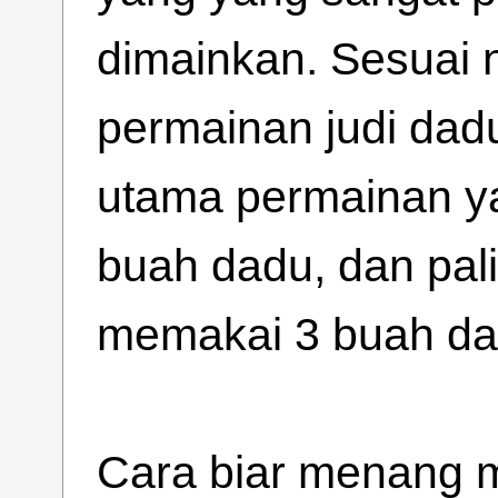
dimainkan. Sesuai
permainan judi dadu
utama permainan ya
buah dadu, dan pali
memakai 3 buah da
Cara biar menang m