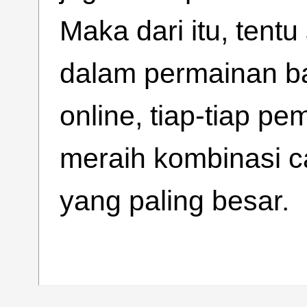
Maka dari itu, tent
dalam permainan ba
online, tiap-tiap 
meraih kombinasi ca
yang paling besar.