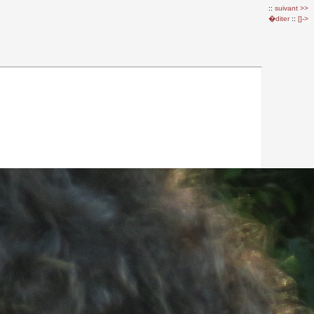
::
suivant >>
�diter
::
[]->