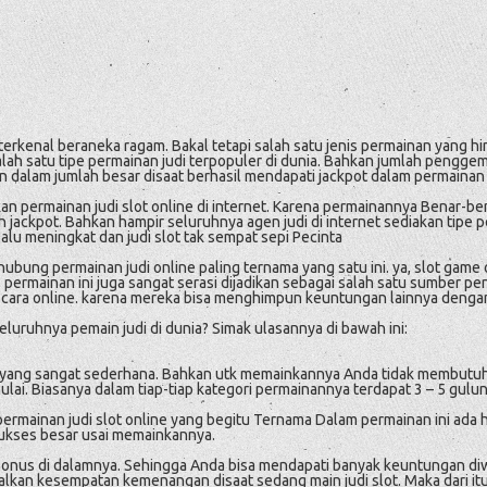
terkenal beraneka ragam. Bakal tetapi salah satu jenis permainan yang hi
salah satu tipe permainan judi terpopuler di dunia. Bahkan jumlah peng
 dalam jumlah besar disaat berhasil mendapati jackpot dalam permainan
nkan permainan judi slot online di internet. Karena permainannya Benar
 jackpot. Bahkan hampir seluruhnya agen judi di internet sediakan tipe p
alu meningkat dan judi slot tak sempat sepi Pecinta
hubung permainan judi online paling ternama yang satu ini. ya, slot game
, permainan ini juga sangat serasi dijadikan sebagai salah satu sumber 
cara online. karena mereka bisa menghimpun keuntungan lainnya dengan
 seluruhnya pemain judi di dunia? Simak ulasannya di bawah ini:
n yang sangat sederhana. Bahkan utk memainkannya Anda tidak membutuh
lai. Biasanya dalam tiap-tiap kategori permainannya terdapat 3 – 5 gul
ermainan judi slot online yang begitu Ternama Dalam permainan ini ada 
ukses besar usai memainkannya.
 bonus di dalamnya. Sehingga Anda bisa mendapati banyak keuntungan diw
an kesempatan kemenangan disaat sedang main judi slot. Maka dari it