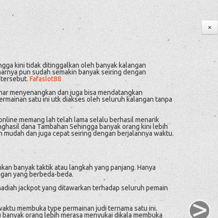
×
ngga kini tidak ditinggalkan oleh banyak kalangan
gemarnya pun sudah semakin banyak seiring dengan
 tersebut.
Fafaslot88
-benar menyenangkan dan juga bisa mendatangkan
ermainan satu ini utk diakses oleh seluruh kalangan tanpa
 online memang lah telah lama selalu berhasil menarik
penghasil dana Tambahan Sehingga banyak orang kini lebih
 mudah dan juga cepat seiring dengan berjalannya waktu.
kan banyak taktik atau langkah yang panjang. Hanya
ungan yang berbeda-beda.
hadiah jackpot yang ditawarkan terhadap seluruh pemain
>
aktu membuka type permainan judi ternama satu ini.
u banyak orang lebih merasa menyukai dikala membuka